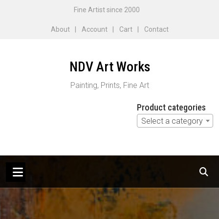
Skip
Fine Artist since 2000
to
About
Account
Cart
Contact
content
NDV Art Works
Painting, Prints, Fine Art
Product categories
Select a category